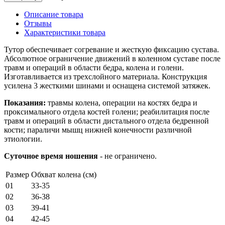
Описание товара
Отзывы
Характеристики товара
Тутор обеспечивает согревание и жесткую фиксацию сустава.
Абсолютное ограничение движений в коленном суставе после
травм и операций в области бедра, колена и голени.
Изготавливается из трехслойного материала. Конструкция
усилена 3 жесткими шинами и оснащена системой затяжек.
Показания:
травмы колена, операции на костях бедра и
проксимального отдела костей голени; реабилитация после
травм и операций в области дистального отдела бедренной
кости; параличи мышц нижней конечности различной
этиологии.
Суточное время ношения
- не ограничено.
Размер
Обхват колена (см)
01
33-35
02
36-38
03
39-41
04
42-45