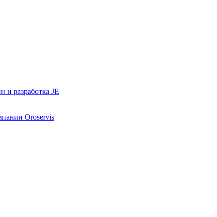
н и разработка JE
мпании Oroservis