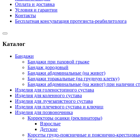
Оплата и доставка
Условия и гарантии
Контакты
Бесплатная консультация протезиста-реабилитолога
Каталог
Бандажи
Бандажи при паховой грыже
Бандаж дородовый
Бандажи абдоминальные (на живот)
Бандажи торакальные (на грудную клетку)
Бандажи абдоминальные (на живот) при наличии с
Изделия для голеностопного сустава
Изделия для коленного сустава
Изделия для лучезапястного сустава
Изделия для плечевого сустава и ключиц
Изделия для позвоночника
Корректоры осанки (реклинаторы)
Взрослые
Детские
Корсеты грудо-поясничные и пояснично-крестцовы