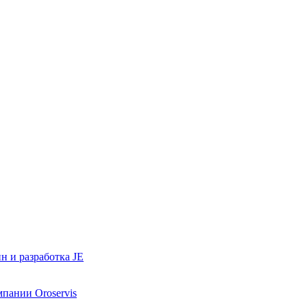
н и разработка JE
мпании Oroservis